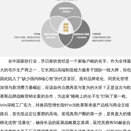
在中国家纺行业，孚日家纺曾经是一个家喻户晓的名字。作为全球最
大的毛巾生产商之一，它长期以高端制造能力服务于国际一线大牌，却也
因此陷入了“缺少国内B端心智”的代言盲区。面对品牌老化、同质化管理
加强与新消费力量崛起，应该如何点燃再造与复兴的火炬？正是这次与欧
赛斯品牌战略营销全案的合作，为这座“睡椅上的尖子生”打响了第一枪。
\n\n深根工厂实力，转换四型增长指针\n当欧赛斯承接产品线与商业主链
路后，首先抵达定位重塑的高地。发现真用户圈的第一步，是将庞大的规
模化优势“流量化”，确保长远的延展战略奠定基调，延挖其拥有50赫兹自