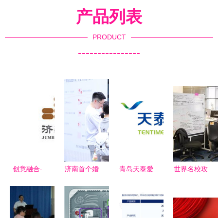
产品列表
PRODUCT
----------------
创意融合·
济南首个婚
青岛天泰爱
世界名校攻
精准策划
姻一站式便
家物业 咨
略 RCA英
genyidesign
民服务站落
询策划服务
国皇家艺术
在站酷的咨
地历下，打
助力社区品
学院服务设