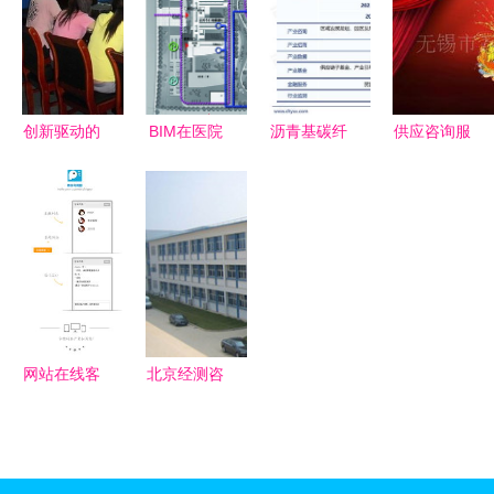
询策划服务
造婚恋服务
质升级
计专业与文
解析
新标杆
化经纪人服
务的交汇之
路
创新驱动的
BIM在医院
沥青基碳纤
供应咨询服
智汇策划力
建设策划与
维行业展望
务行业类企
量，成就企
设计阶段的
从《智研咨
业网页设计
业新拐点的
应用价值及
询报告》看
及推广价格
推进器——
文化经纪人
未来发展新
聚焦厂家、
成都智汇方
服务的必要
路径
图片与咨询
舟企业管理
性
策划服务
咨询有限责
网站在线客
北京经测咨
任公司
服与手机客
询 易经地
服设计指南
理选址策
提升咨询效
划，专业赋