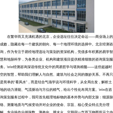
在繁华而又充满机遇的北京，企业选址往往决定命运——商业场上的
成败，隐藏在每一个建筑的朝向、每一个地理环境的选择中。北京经测咨
询，作为专注于易经地理选址与策划的资深机构，凭借多年积累的易学智
慧和地脉科学，为各类企业、机构和建筑项目提供精准细致的咨询策划服
务。\n\n经测咨询深谙传统文化中的周易哲学与堪舆精髓——这些超越时
空的智慧，帮助我们理解人与自然、建筑与社会之间的微妙关系。不再只
是简单的“看风水”，而是结合气场学说与环境科学，从全局出发，解析土
地的动力潜能、气流驱动与方位的精气，给出个性化布局方案。\n\n在咨
询策划服务过程中，我司首先梳理地标物的基本外势与内部文脉：细源脉
络、测量地质与气候变动并对企业的使命、宗旨、核心受众特点充分理
解。专业操作分循脉数、测参向、辨水火、定期宿一气而下物图所示之内