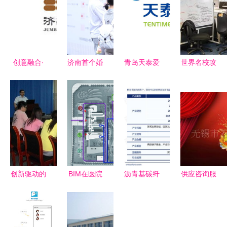
创意融合·
济南首个婚
青岛天泰爱
世界名校攻
精准策划
姻一站式便
家物业 咨
略 RCA英
genyidesign
民服务站落
询策划服务
国皇家艺术
在站酷的咨
地历下，打
助力社区品
学院服务设
询策划服务
造婚恋服务
质升级
计专业与文
解析
新标杆
化经纪人服
务的交汇之
路
创新驱动的
BIM在医院
沥青基碳纤
供应咨询服
智汇策划力
建设策划与
维行业展望
务行业类企
量，成就企
设计阶段的
从《智研咨
业网页设计
业新拐点的
应用价值及
询报告》看
及推广价格